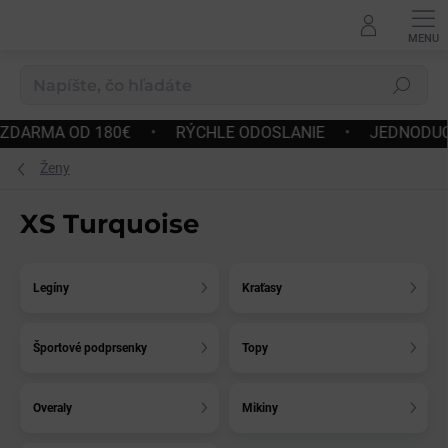
Prejsť
na
obsah
Hľadať
 180€
•
RÝCHLE ODOSLANIE
•
JEDNODUCHÉ VRÁTEN
Ženy
XS Turquoise
Legíny
Kraťasy
Športové podprsenky
Topy
Overaly
Mikiny