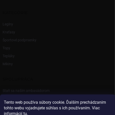
KATEGÓRIE
Legíny
Kraťasy
Športové podprsenky
Topy
Tepláky
Mikiny
SPOLUPRÁCA
Staň sa naším ambasádorom
Prihlásenie Ambasádora
Tento web používa súbory cookie. Ďalším prechádzaním
tohto webu vyjadrujete súhlas s ich používaním. Viac
informácií
tu
.