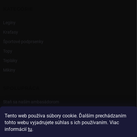
KATEGÓRIE
Legíny
Kraťasy
Športové podprsenky
Topy
Tepláky
Mikiny
SPOLUPRÁCA
Staň sa naším ambasádorom
Prihlásenie Ambasádora
Tento web používa súbory cookie. Ďalším prechádzaním
tohto webu vyjadrujete súhlas s ich používaním. Viac
informácií
tu
.