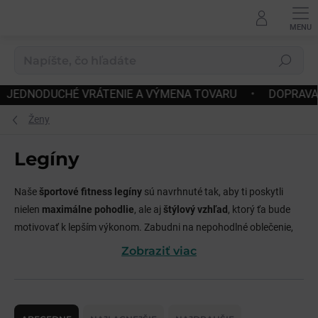
Prejsť
na
obsah
Hľadať
RÝCHLE ODOSLANIE
•
JEDNODUCHÉ VRÁTENIE A VÝMENA
Ženy
Legíny
Naše
športové fitness legíny
sú navrhnuté tak, aby ti poskytli
nielen
maximálne pohodlie
, ale aj
štýlový vzhľad
, ktorý ťa bude
motivovať k lepším výkonom. Zabudni na nepohodlné oblečenie,
ktoré ťa obmedzuje v pohybe. Či už je tvojou vášňou fitness,
Zobraziť viac
miluješ jogu, alebo len potrebuješ pohodlné legíny na bežné
nosenie, u nás nájdeš presne to, čo hľadáš.
R
Naše legíny sa vyznačujú:
a