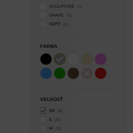
SCULPTURE
0
SHAPE
0
SOFT
2
FARBA
VEĽKOSŤ
XS
6
S
11
M
11