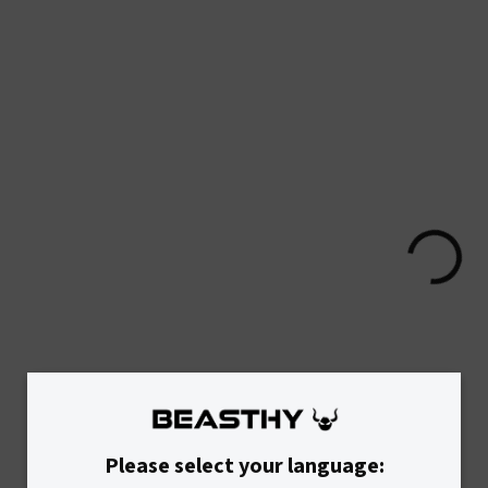
SKLADOM
SK
Dámska Ribbed
Dámske ribbed
Podprsenka RIBEE -
kraťasy RIBEE-
Grey
€25,90
€24,90
Please select your language: