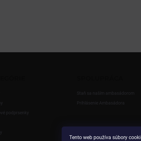
EGÓRIE
SPOLUPRÁCA
y
Staň sa naším ambasádorom
sy
Prihlásenie Ambasádora
ové podprsenky
y
Tento web používa súbory cooki