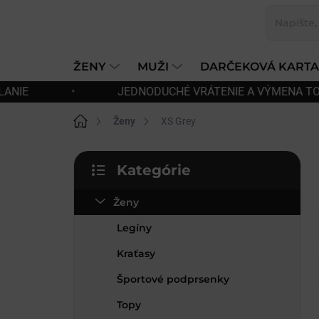
Prejsť
na
obsah
ŽENY
MUŽI
DARČEKOVÁ KARTA
É VRÁTENIE A VÝMENA TOVARU
•
DOPRAVA Z
Domov
Ženy
XS Grey
B
Kategórie
o
Preskočiť
č
kategórie
Ženy
n
ý
Legíny
p
a
Kraťasy
n
Športové podprsenky
e
l
Topy