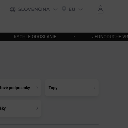
SLOVENČINA
EU
•
JEDNODUCHÉ VRÁTENIE A VÝMENA TOVARU
tové podprsenky
Topy
áky