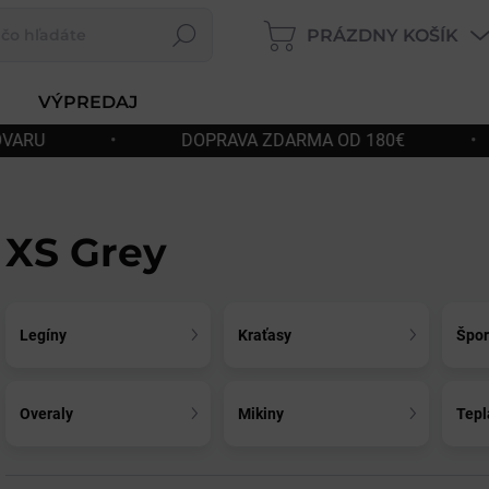
PRÁZDNY KOŠÍK
Hľadať
NÁKUPNÝ
KOŠÍK
VÝPREDAJ
DARMA OD 180€
•
RÝCHLE ODOSLANIE
XS Grey
Legíny
Kraťasy
Špor
Overaly
Mikiny
Tepl