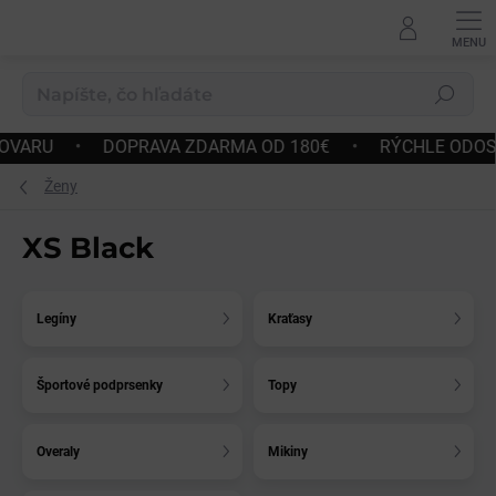
Prejsť
na
obsah
Hľadať
ODOSLANIE
•
JEDNODUCHÉ VRÁTENIE A VÝMENA TOVAR
Ženy
XS Black
Legíny
Kraťasy
Športové podprsenky
Topy
Overaly
Mikiny