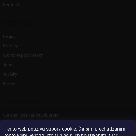
Kontakty
KATEGÓRIE
Legíny
Kraťasy
Športové podprsenky
Topy
Tepláky
Mikiny
SPOLUPRÁCA
Staň sa naším ambasádorom
Prihlásenie Ambasádora
Tento web používa súbory cookie. Ďalším prechádzaním
tohto webu vyjadrujete súhlas s ich používaním. Viac