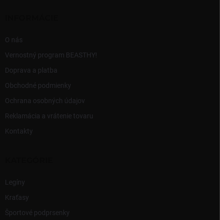
p
t
r
i
INFORMÁCIE
v
e
k
y
O nás
v
Vernostný program BEASTHY!
ý
p
Doprava a platba
i
Obchodné podmienky
s
u
Ochrana osobných údajov
Reklamácia a vrátenie tovaru
Kontakty
KATEGÓRIE
Legíny
Kraťasy
Športové podprsenky