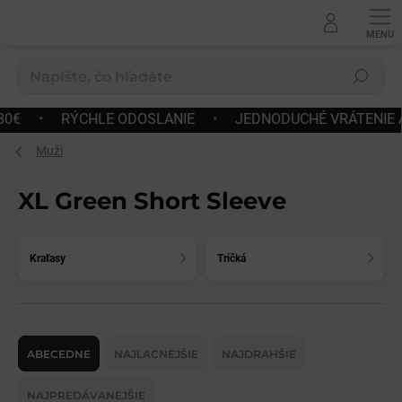
Prejsť
na
obsah
Hľadať
LE ODOSLANIE
•
JEDNODUCHÉ VRÁTENIE A VÝMENA TO
Muži
XL Green Short Sleeve
Kraťasy
Tričká
R
a
ABECEDNE
NAJLACNEJŠIE
NAJDRAHŠIE
d
e
NAJPREDÁVANEJŠIE