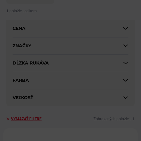
n
i
1
položiek celkom
e
p
CENA
r
o
d
ZNAČKY
u
k
DĹŽKA RUKÁVA
t
o
v
FARBA
VEĽKOSŤ
Zobrazených položiek:
1
VYMAZAŤ FILTRE
V
ý