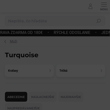
Prejsť
na
obsah
Hľadať
 OD 180€
•
RÝCHLE ODOSLANIE
•
JEDNODUCHÉ VRÁT
Muži
Turquoise
Kraťasy
Tričká
R
a
ABECEDNE
NAJLACNEJŠIE
NAJDRAHŠIE
d
e
NAJPREDÁVANEJŠIE