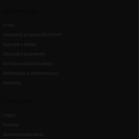
p
t
r
i
INFORMÁCIE
v
e
k
y
O nás
v
Vernostný program BEASTHY!
ý
p
Doprava a platba
i
Obchodné podmienky
s
u
Ochrana osobných údajov
Reklamácia a vrátenie tovaru
Kontakty
KATEGÓRIE
Legíny
Kraťasy
Športové podprsenky