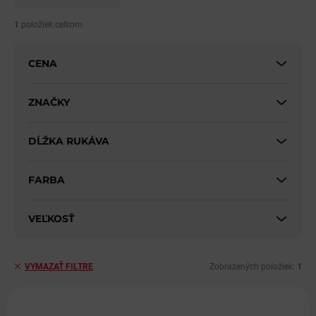
n
i
1
položiek celkom
e
p
CENA
r
o
d
ZNAČKY
u
k
DĹŽKA RUKÁVA
t
o
v
FARBA
VEĽKOSŤ
Zobrazených položiek:
1
VYMAZAŤ FILTRE
V
ý