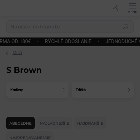
Prejsť
na
obsah
Hľadať
•
RÝCHLE ODOSLANIE
•
JEDNODUCHÉ VRÁTENIE A VÝ
Muži
S Brown
Kraťasy
Tričká
R
a
ABECEDNE
NAJLACNEJŠIE
NAJDRAHŠIE
d
e
NAJPREDÁVANEJŠIE