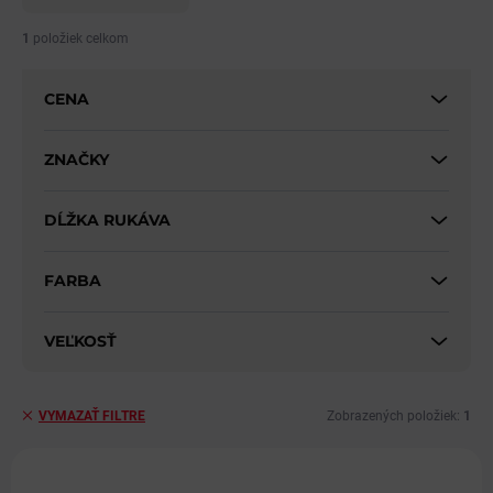
n
i
1
položiek celkom
e
p
CENA
r
o
d
ZNAČKY
u
k
DĹŽKA RUKÁVA
t
o
v
FARBA
VEĽKOSŤ
Zobrazených položiek:
1
VYMAZAŤ FILTRE
V
ý