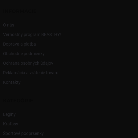
p
t
r
i
INFORMÁCIE
v
e
k
y
O nás
v
Vernostný program BEASTHY!
ý
p
Doprava a platba
i
Obchodné podmienky
s
u
Ochrana osobných údajov
Reklamácia a vrátenie tovaru
Kontakty
KATEGÓRIE
Legíny
Kraťasy
Športové podprsenky