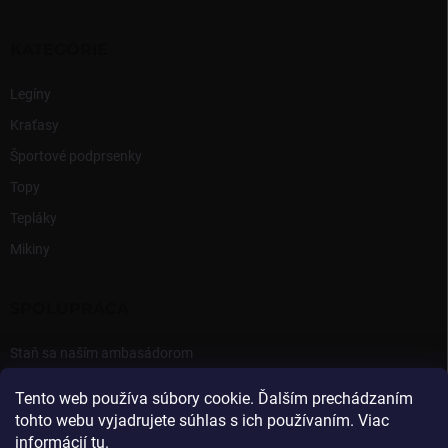
KATEGÓRIE
Legíny
Kraťasy
Športové podprsenky
Topy
Tepláky
Mikiny
SPOLUPRÁCA
Staň sa naším ambasádorom
Prihlásenie Ambasádora
Tento web používa súbory cookie. Ďalším prechádzaním
tohto webu vyjadrujete súhlas s ich používaním. Viac
informácií
tu
.