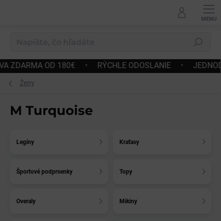
Prejsť
na
obsah
Hľadať
 OD 180€
•
RÝCHLE ODOSLANIE
•
JEDNODUCHÉ VRÁT
Ženy
M Turquoise
Legíny
Kraťasy
Športové podprsenky
Topy
Overaly
Mikiny