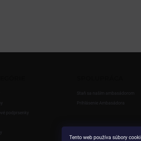
EGÓRIE
SPOLUPRÁCA
y
Staň sa naším ambasádorom
sy
Prihlásenie Ambasádora
ové podprsenky
y
Tento web používa súbory cooki