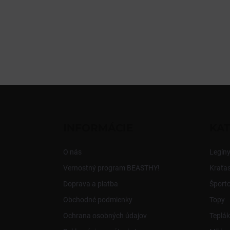
Z
á
p
ä
INFORMÁCIE
KAT
t
i
O nás
Legín
e
Vernostný program BEASTHY!
Kraťa
Doprava a platba
Šport
Obchodné podmienky
Topy
Ochrana osobných údajov
Teplák