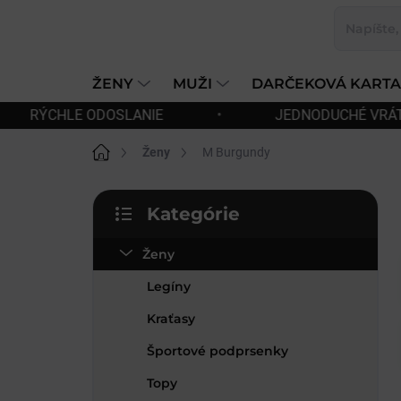
Prejsť
na
obsah
ŽENY
MUŽI
DARČEKOVÁ KARTA
JEDNODUCHÉ VRÁTENIE A VÝMENA TOVARU
•
Domov
Ženy
M Burgundy
B
Kategórie
o
Preskočiť
č
kategórie
Ženy
n
ý
Legíny
p
a
Kraťasy
n
Športové podprsenky
e
l
Topy