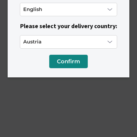
v
k
y
v
Please select your delivery country:
ý
p
i
s
u
Confirm