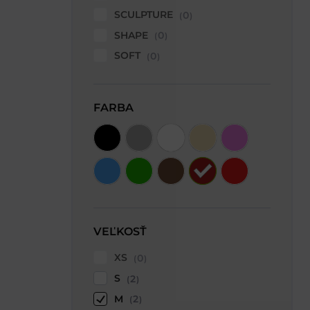
SCULPTURE
0
SHAPE
0
SOFT
0
FARBA
VEĽKOSŤ
XS
0
S
2
M
2