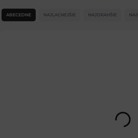
R
a
ABECEDNE
NAJLACNEJŠIE
NAJDRAHŠIE
NAJ
d
e
n
V
i
ý
e
p
p
i
r
s
o
p
d
r
u
o
k
d
t
u
o
k
v
t
o
v