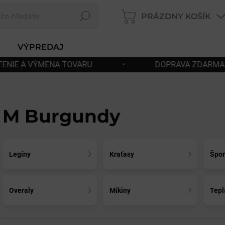
PRÁZDNY KOŠÍK
Hľadať
NÁKUPNÝ
KOŠÍK
VÝPREDAJ
DOPRAVA ZDARMA OD 180€
•
RÝCHLE 
M Burgundy
Legíny
Kraťasy
Špor
Overaly
Mikiny
Tepl