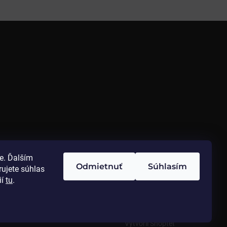
e. Ďalším
Odmietnuť
Súhlasím
ujete súhlas
ií
tu
.
Vytvoril Shoptet