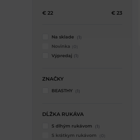
€
22
€
23
Na sklade
1
Novinka
0
Výpredaj
1
ZNAČKY
BEASTHY
1
DĹŽKA RUKÁVA
S dlhým rukávom
1
S krátkym rukávom
0