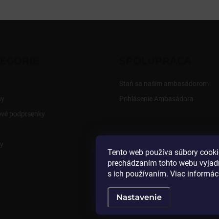
EGÓRIE
SPOLUPRÁCA
y
Staň sa naším ambasádorom
sy
Prihlásenie Ambasádora
ové podprsenky
y
Tento web používa súbory cooki
prechádzaním tohto webu vyjadr
s ich používaním. Viac informác
Nastavenie