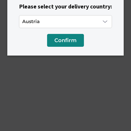
v
ý
Please select your delivery country:
p
i
s
u
Confirm