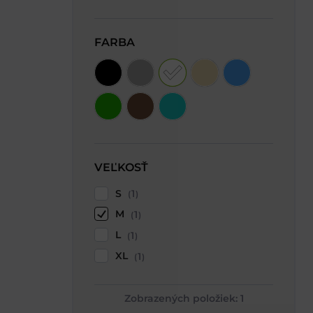
FARBA
VEĽKOSŤ
S
1
M
1
L
1
XL
1
Zobrazených položiek:
1