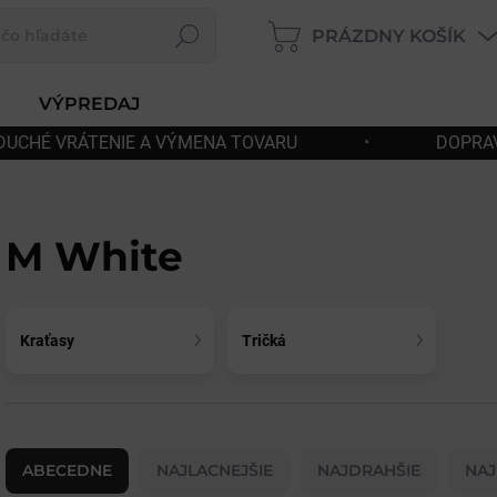
PRÁZDNY KOŠÍK
Hľadať
NÁKUPNÝ
KOŠÍK
VÝPREDAJ
ARU
•
DOPRAVA ZDARMA OD 180€
•
M White
Kraťasy
Tričká
R
a
ABECEDNE
NAJLACNEJŠIE
NAJDRAHŠIE
NAJ
d