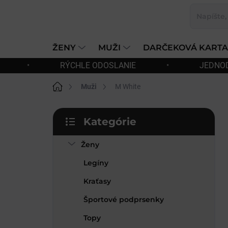
Prejsť
na
obsah
ŽENY
MUŽI
DARČEKOVÁ KARTA
NIE
•
JEDNODUCHÉ VRÁTENIE A VÝMENA TOV
Domov
Muži
M White
B
Kategórie
o
Preskočiť
č
kategórie
Ženy
n
ý
Legíny
p
a
Kraťasy
n
Športové podprsenky
e
l
Topy