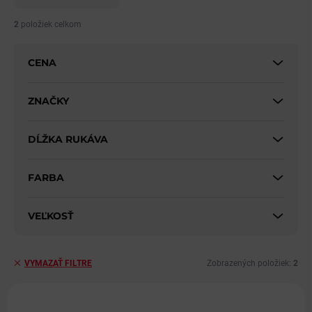
n
i
2
položiek celkom
e
p
CENA
r
o
d
ZNAČKY
u
k
DĹŽKA RUKÁVA
t
o
v
FARBA
VEĽKOSŤ
Zobrazených položiek:
2
VYMAZAŤ FILTRE
V
ý