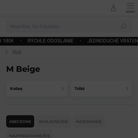
Prejsť
na
obsah
Hľadať
E ODOSLANIE
•
JEDNODUCHÉ VRÁTENIE A VÝMENA TOV
Muži
M Beige
Kraťasy
Tričká
R
a
ABECEDNE
NAJLACNEJŠIE
NAJDRAHŠIE
d
e
NAJPREDÁVANEJŠIE