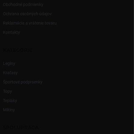
i
Obchodné podmienky
s
u
Ochrana osobných údajov
Reklamácia a vrátenie tovaru
Kontakty
KATEGÓRIE
Legíny
Kraťasy
Športové podprsenky
Topy
Tepláky
Mikiny
SPOLUPRÁCA