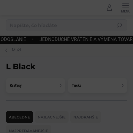
Prejsť
na
obsah
Hľadať
DUCHÉ VRÁTENIE A VÝMENA TOVARU
•
DOPRAVA ZDARM
Muži
L Black
Kraťasy
Tričká
R
a
ABECEDNE
NAJLACNEJŠIE
NAJDRAHŠIE
d
e
NAJPREDÁVANEJŠIE