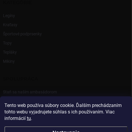
KATEGÓRIE
Legíny
Kraťasy
Športové podprsenky
Topy
Tepláky
Mikiny
SPOLUPRÁCA
Staň sa naším ambasádorom
Prihlásenie Ambasádora
Tento web používa súbory cookie. Ďalším prechádzaním
tohto webu vyjadrujete súhlas s ich používaním. Viac
informácií
tu
.