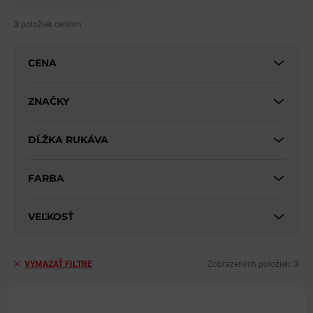
n
i
3
položiek celkom
e
p
CENA
r
o
d
ZNAČKY
u
k
DĹŽKA RUKÁVA
t
o
v
FARBA
VEĽKOSŤ
Zobrazených položiek:
3
VYMAZAŤ FILTRE
V
ý