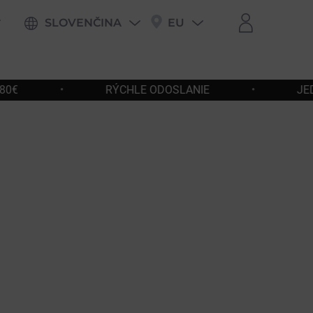
SLOVENČINA
EU
SLANIE
•
JEDNODUCHÉ VRÁTENIE A VÝMENA