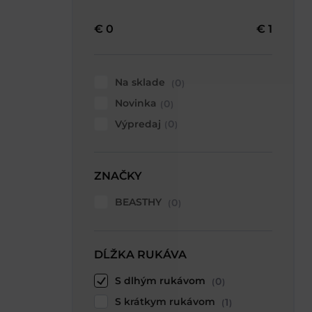
€
0
€
1
Na sklade
0
Novinka
0
Výpredaj
0
ZNAČKY
BEASTHY
0
DĹŽKA RUKÁVA
S dlhým rukávom
0
S krátkym rukávom
1