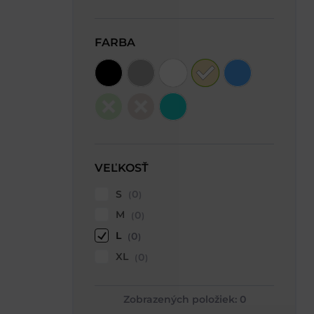
FARBA
VEĽKOSŤ
S
0
M
0
L
0
XL
0
Zobrazených položiek:
0