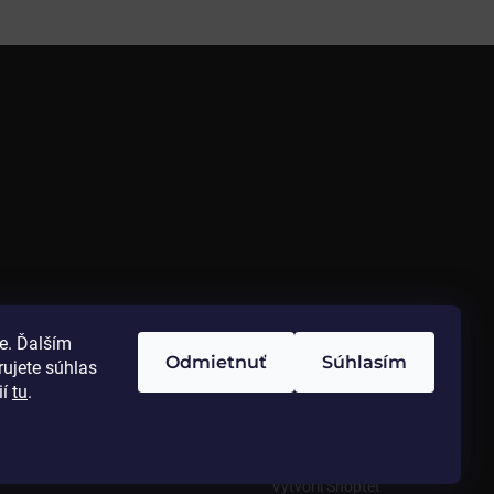
e. Ďalším
Odmietnuť
Súhlasím
ujete súhlas
ií
tu
.
Vytvoril Shoptet