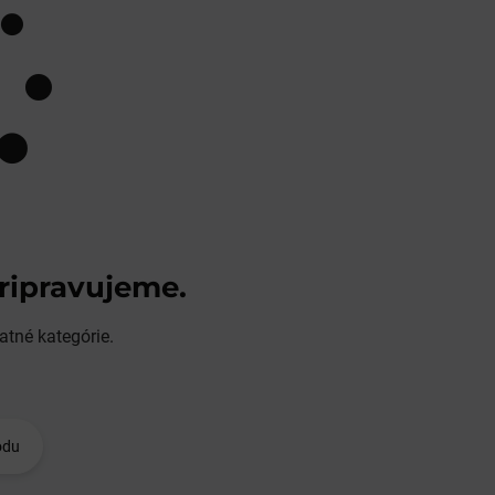
pripravujeme.
atné kategórie.
odu