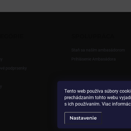
EGÓRIE
SPOLUPRÁCA
y
Staň sa naším ambasádorom
sy
Prihlásenie Ambasádora
ové podprsenky
y
Tento web používa súbory cooki
prechádzaním tohto webu vyjadr
s ich používaním. Viac informác
Nastavenie