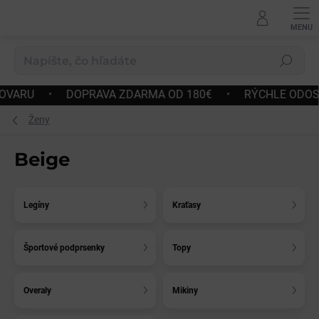
Prejsť
na
obsah
Hľadať
HLE ODOSLANIE
•
JEDNODUCHÉ VRÁTENIE A VÝMENA TO
Ženy
Beige
Legíny
Kraťasy
Športové podprsenky
Topy
Overaly
Mikiny