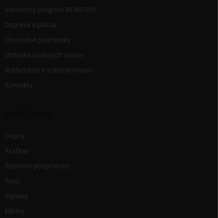
v
Vernostný program BEASTHY!
ý
p
Doprava a platba
i
Obchodné podmienky
s
u
Ochrana osobných údajov
Reklamácia a vrátenie tovaru
Kontakty
KATEGÓRIE
Legíny
Kraťasy
Športové podprsenky
Topy
Tepláky
Mikiny