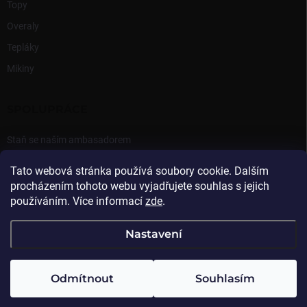
Topy
Overaly
Tepláky
Mikiny
SPOLUPRÁCE
Staň se naším ambasadorem
Přihlášení Ambasadora
Tato webová stránka používá soubory cookie. Dalším
procházením tohoto webu vyjadřujete souhlas s jejich
používáním. Více informací
zde
.
Nastavení
Copyright 2026
Beasthy
. Všechna práva vyhrazena.
Odmítnout
Souhlasím
Vytvořil Shoptet