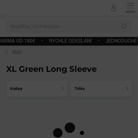
Přejít
na
obsah
Hledat
 180€
•
RYCHLÉ ODESLÁNÍ
•
JEDNODUCHÉ VRÁCENÍ 
Muži
XL Green Long Sleeve
Kraťasy
Trička