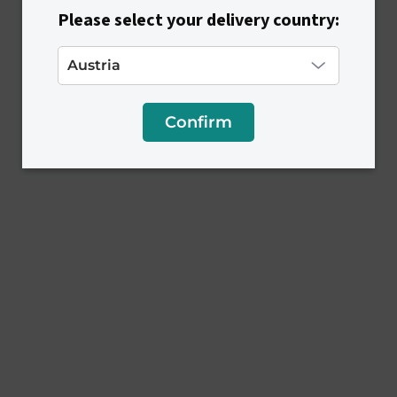
ý
p
Please select your delivery country:
i
s
u
Confirm