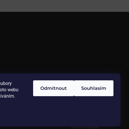
oubory
Odmítnout
Souhlasím
hoto webu
žíváním.
Vytvořil Shoptet