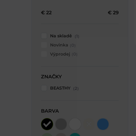
€
22
€
29
Na skladě
1
Novinka
0
Výprodej
0
ZNAČKY
BEASTHY
2
BARVA