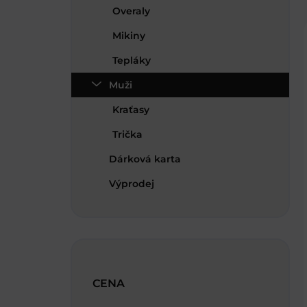
n
Overaly
e
Mikiny
l
Tepláky
Muži
Kraťasy
Trička
Dárková karta
Výprodej
CENA