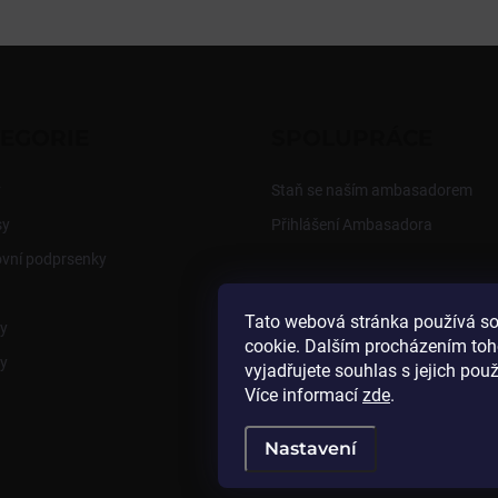
EGORIE
SPOLUPRÁCE
y
Staň se naším ambasadorem
sy
Přihlášení Ambasadora
ovní podprsenky
Tato webová stránka používá s
y
cookie. Dalším procházením to
y
vyjadřujete souhlas s jejich pou
Více informací
zde
.
Nastavení