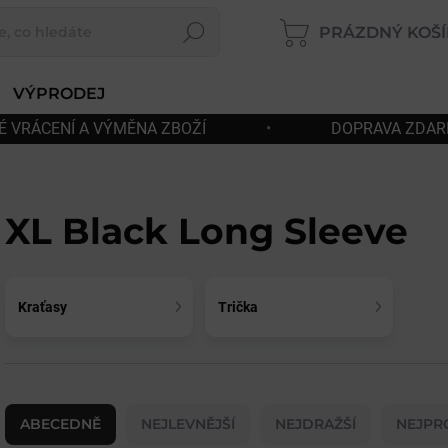
PRÁZDNÝ KOŠÍ
Hledat
NÁKUP
KOŠÍK
VÝPRODEJ
•
DOPRAVA ZDARMA OD 180€
•
RYC
XL Black Long Sleeve
Kraťasy
Trička
Ř
a
ABECEDNĚ
NEJLEVNĚJŠÍ
NEJDRAŽŠÍ
NEJPR
z