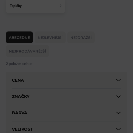
Tepláky
Ř
a
ABECEDNĚ
NEJLEVNĚJŠÍ
NEJDRAŽŠÍ
z
e
NEJPRODÁVANĚJŠÍ
n
í
2
položek celkem
p
r
CENA
o
d
u
ZNAČKY
k
t
BARVA
ů
VELIKOST