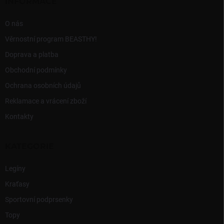
í
INFORMACE
k
y
v
O nás
ý
Věrnostní program BEASTHY!
p
i
Doprava a platba
s
Obchodní podmínky
u
Ochrana osobních údajů
Reklamace a vrácení zboží
Kontakty
KATEGORIE
Legíny
Kraťasy
Sportovní podprsenky
Topy