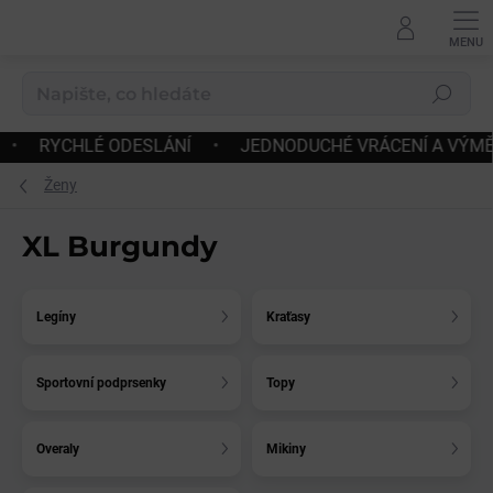
Přejít
na
obsah
Hledat
LÁNÍ
•
JEDNODUCHÉ VRÁCENÍ A VÝMĚNA ZBOŽÍ
•
DO
Ženy
XL Burgundy
Legíny
Kraťasy
Sportovní podprsenky
Topy
Overaly
Mikiny