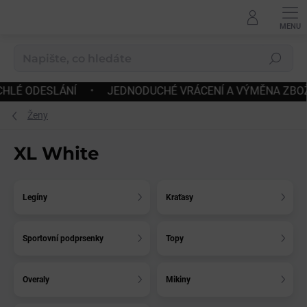
Přejít
na
obsah
Hledat
•
JEDNODUCHÉ VRÁCENÍ A VÝMĚNA ZBOŽÍ
•
DOPRAV
Ženy
XL White
Legíny
Kraťasy
Sportovní podprsenky
Topy
Overaly
Mikiny