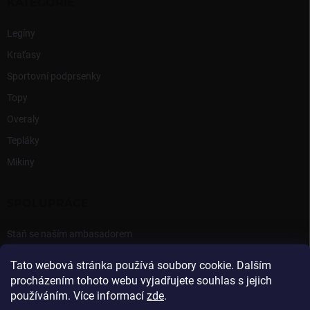
KATEGORIE
Legíny
Kraťasy
Sportovní podprsenky
Topy
Overaly
Tepláky
Mikiny
SPOLUPRÁCE
Staň se naším ambasadorem
Přihlášení Ambasadora
Tato webová stránka používá soubory cookie. Dalším
procházením tohoto webu vyjadřujete souhlas s jejich
používáním. Více informací
zde
.