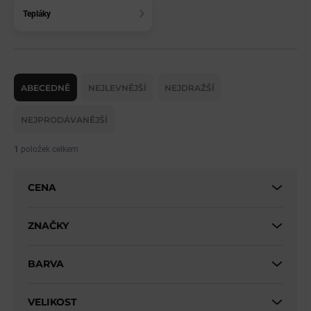
Tepláky
Ř
a
ABECEDNĚ
NEJLEVNĚJŠÍ
NEJDRAŽŠÍ
z
e
NEJPRODÁVANĚJŠÍ
n
í
1
položek celkem
p
r
CENA
o
d
u
ZNAČKY
k
t
BARVA
ů
VELIKOST