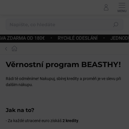
Přejít
na
obsah
Hledat
 OD 180€
•
RYCHLÉ ODESLÁNÍ
•
JEDNODUCHÉ VRÁCE
Domů
Věrnostní program BEASTHY!
Rádi tě odměníme! Nakupuj, sbírej kredity a proměň je ve slevu při
dalším nákupu.
Jak na to?
- Za každé utracené euro získáš
2 kredity
.