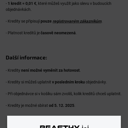
-
1 kredit = 0,01 €
, které můžeš využít jako slevu v budoucích
objednávkách.
- Kredity se připisují
pouze
registrovaným zákazníkům
.
- Platnost kreditů je
časově neomezená
.
Další informace:
- Kredity
není možné vyměnit za hotovost
.
- Kredity si můžeš uplatnit
v posledním kroku
objednávky.
- Při objednávce si v košíku sám zvolíš, kolik kreditů chceš uplatnit.
- Kredity je možné sbírat
od 5. 12. 2025
.