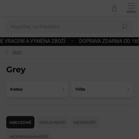
Přejít
na
obsah
Hledat
•
DOPRAVA ZDARMA OD 180€
•
RYCHLÉ ODESLÁNÍ
•
Muži
Grey
Kraťasy
Trička
Ř
a
ABECEDNĚ
NEJLEVNĚJŠÍ
NEJDRAŽŠÍ
z
e
NEJPRODÁVANĚJŠÍ