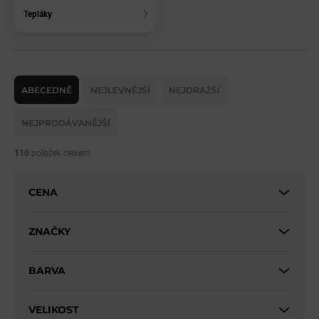
Tepláky
Ř
a
ABECEDNĚ
NEJLEVNĚJŠÍ
NEJDRAŽŠÍ
z
e
NEJPRODÁVANĚJŠÍ
n
í
110
položek celkem
p
r
CENA
o
d
u
ZNAČKY
k
t
BARVA
ů
VELIKOST