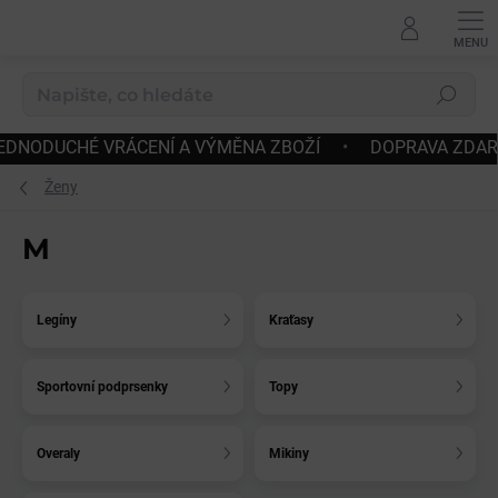
Přejít
na
obsah
Hledat
RYCHLÉ ODESLÁNÍ
•
JEDNODUCHÉ VRÁCENÍ A VÝMĚNA Z
Ženy
M
Legíny
Kraťasy
Sportovní podprsenky
Topy
Overaly
Mikiny