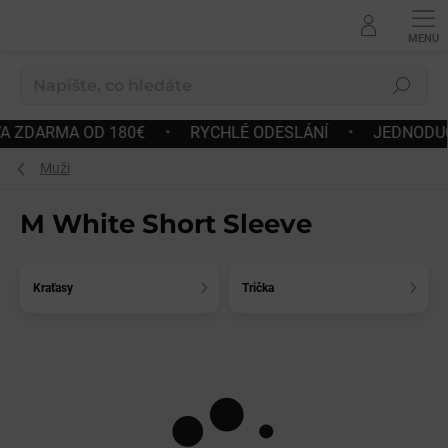
Přejít
na
obsah
Hledat
 OD 180€
•
RYCHLÉ ODESLÁNÍ
•
JEDNODUCHÉ VRÁCE
Muži
M White Short Sleeve
Kraťasy
Trička