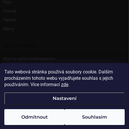
Topy
Overaly
Tepláky
Mikiny
SPOLUPRÁCE
Staň se naším ambasadorem
Přihlášení Ambasadora
Tato webová stránka používá soubory cookie. Dalším
procházením tohoto webu vyjadřujete souhlas s jejich
používáním. Více informací
zde
.
Nastavení
Copyright 2026
Beasthy
. Všechna práva vyhrazena.
Odmítnout
Souhlasím
Vytvořil Shoptet