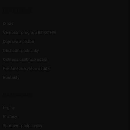
r
t
v
í
INFORMACE
k
y
v
O nás
ý
Věrnostní program BEASTHY!
p
i
Doprava a platba
s
Obchodní podmínky
u
Ochrana osobních údajů
Reklamace a vrácení zboží
Kontakty
KATEGORIE
Legíny
Kraťasy
Sportovní podprsenky