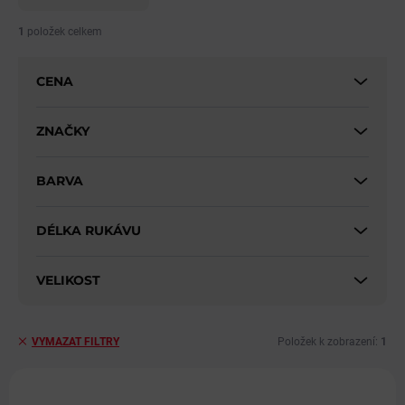
n
í
1
položek celkem
p
r
CENA
o
d
u
ZNAČKY
k
t
BARVA
ů
DÉLKA RUKÁVU
VELIKOST
Položek k zobrazení:
1
VYMAZAT FILTRY
V
ý