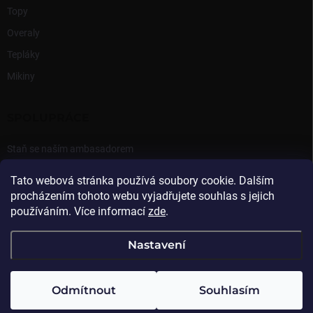
Topy
Overaly
Tepláky
Mikiny
SPOLUPRÁCE
Staň se naším ambasadorem
Přihlášení Ambasadora
Tato webová stránka používá soubory cookie. Dalším
procházením tohoto webu vyjadřujete souhlas s jejich
používáním. Více informací
zde
.
Nastavení
Copyright 2026
Beasthy
. Všechna práva vyhrazena.
Odmítnout
Souhlasím
Vytvořil Shoptet