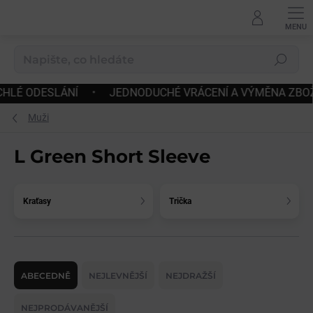
Přejít
na
obsah
Hledat
•
JEDNODUCHÉ VRÁCENÍ A VÝMĚNA ZBOŽÍ
•
DOPRAV
Muži
L Green Short Sleeve
Kraťasy
Trička
Ř
a
ABECEDNĚ
NEJLEVNĚJŠÍ
NEJDRAŽŠÍ
z
e
NEJPRODÁVANĚJŠÍ